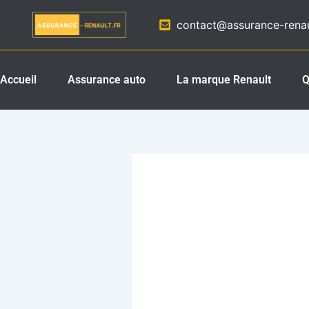
Aller
contact@assurance-renaul
au
contenu
Accueil
Assurance auto
La marque Renault
Q